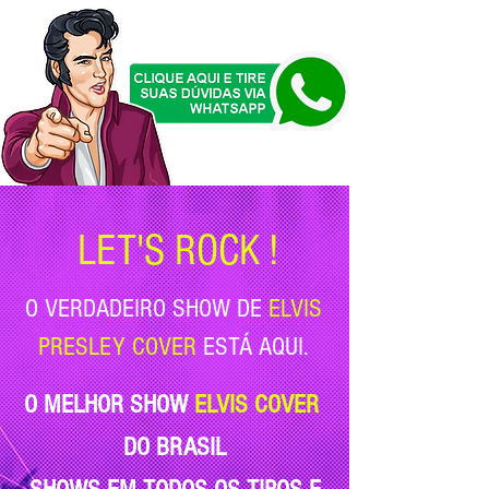
LET'S ROCK !
O VERDADEIRO SHOW DE
ELVIS
PRESLEY COVER
ESTÁ AQUI.
O MELHOR SHOW
ELVIS COVER
DO BRASIL